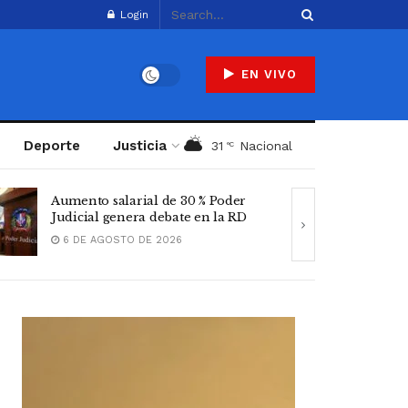
Login
EN VIVO
al
Deporte
Justicia
31
Nacional
°C
Padres denuncian alza precios de
Tens
útiles escolares en la RD
agri
6 DE AGOSTO DE 2026
7 