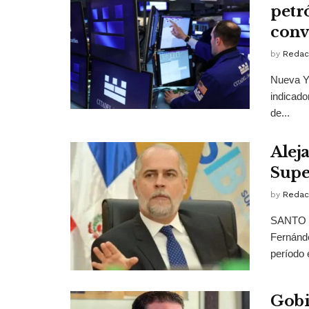
petr
conv
by
Redac
Nueva Yo
indicado
de...
Alej
Supe
by
Redac
SANTO D
Fernánde
período e
Gobi