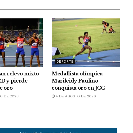
DEPORTE
can relevo mixto
Medallista olímpica
RD y pierde
Marileidy Paulino
e oro
conquista oro en JCC
O DE 2026
4 DE AGOSTO DE 2026