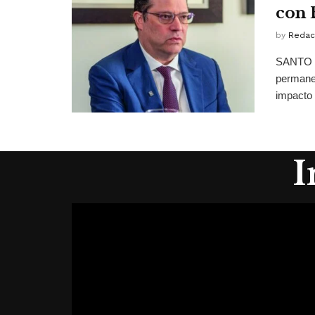
con 
by
Redac
SANTO D
permanen
impacto d
I