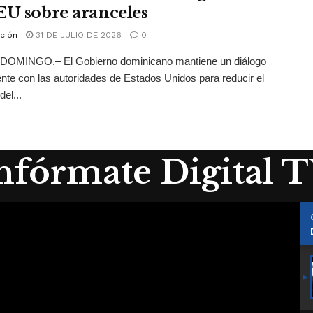
EU sobre aranceles
ción
31 DE JULIO DE 2026
0
OMINGO.– El Gobierno dominicano mantiene un diálogo
te con las autoridades de Estados Unidos para reducir el
el...
nfórmate Digital 