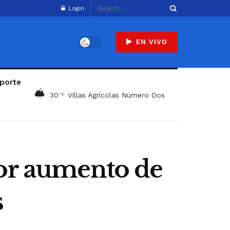
Login
EN VIVO
porte
30
Villas Agrícolas Número Dos
°C
yor aumento de
s