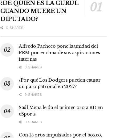
¿DE QUIÉN ES LA CURUL
CUANDO MUERE UN
DIPUTADO?
0 SHARES
Alfredo Pacheco pone la unidad del
PRM por encima de sus aspiraciones
internas
0 SHARES
¿Por qué Los Dodgers pueden causar
un paro patronal en 2027?
0 SHARES
Saúl Mena le da el primer oro a RD en
eSports
0 SHARES
Con 15 oros impulsados por el boxeo,