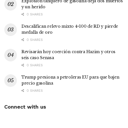
Explosión tanquero de gasolina deja dos muertos
y un herido
0 SHARES
Descalifican relevo mixto 4×100 de RD y pierde
medalla de oro
0 SHARES
Revisarán hoy coerción contra Hazim y otros
seis caso Senasa
0 SHARES
Trump presiona a petroleras EU para que bajen
precio gasolina
0 SHARES
Connect with us