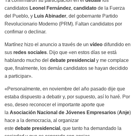
Ya confirmaron su participación en el
debate
los
candidatos
Leonel Fernández
,
candidato
de la Fuerza
del Pueblo, y
Luis Abinader
, del gobernante Partido
Revolucionario Moderno (PRM). Faltan candidatos por
confimar o declinar.
Martínez hizo el anuncio a través de un
vídeo
difundido en
sus
redes sociales
. Dijo que «en estos días se está
hablando mucho del
debate presidencial
y me complace
que, finalmente, los demás candidatos se hayan decidido
a participar».
«Personalmente, en noviembre del año pasado dije que
estaba dispuesto a debatir y, por supuesto, así lo haré. Por
eso, deseo reconocer el importante aporte que
la
Asociación Nacional de Jóvenes Empresarios
(
Anje
)
hace a la democracia, al organizar
este
debate presidencial
, que tanto ha demandado la