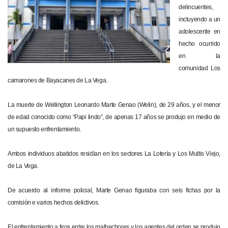
delincuentes,
incluyendo a un
adolescente en
hecho ocurrido
en la
comunidad Los
camarones de Bayacanes de La Vega.
La muerte de Wellington Leonardo Marte Genao (Welin), de 29 años, y el menor
de edad conocido como “Papi lindo”, de apenas 17 años se produjo en medio de
un supuesto enfrentamiento.
Ambos individuos abatidos residían en los sectores La Lotería y Los Multis Viejo,
de La Vega.
De acuerdo al informe policial, Marte Genao figuraba con seis fichas por la
comisión e varios hechos delictivos.
El enfrentamiento a tiros entre los malhechores y los agentes del orden se produjo