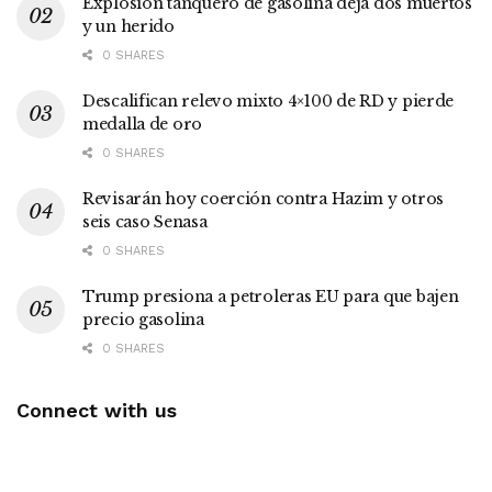
Explosión tanquero de gasolina deja dos muertos
y un herido
0 SHARES
Descalifican relevo mixto 4×100 de RD y pierde
medalla de oro
0 SHARES
Revisarán hoy coerción contra Hazim y otros
seis caso Senasa
0 SHARES
Trump presiona a petroleras EU para que bajen
precio gasolina
0 SHARES
Connect with us