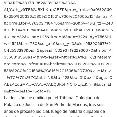
%3ART%3D1781362633%3AS%3DAA-
AfjYuIh_v9TF62JBXhKupCFEP&prev_fmts=0x0%2C30
6x250%2C336x280%2C1521x730%2C1005x124&nras=4
&correlator=8762027184765&frm=20&pv=1&u_tz=-240
&u_his=4&u_h=864&u_w=1536&u_ah=816&u_aw=1536
&u_cd=32&u_sd=1.25&dmc=16&adx=322&ady=756&bi
w=1521&bih=730&scr_x=0&scr_y=0&eid=95390667%2
C42533293&oid=2&pvsid=5029371922936070&tmod=4
33608185&uas=1&nvt=1&ref=https%3A%2F%2Fntelemi
cro.com%2F&fc=1408&brdim=0%2C0%2C0%2C0%2C1
536%2C0%2C1536%2C816%2C1536%2C730&vis=1&rsz
=%7C%7Cs%7C&abl=NS&fu=128&bc=31&bz=1&pgls=C
AEaAzcuMA..~CAA.~CAEQBRoFNC4xLjE.&ifi=8&uci=a!
8&btvi=3&fsb=1&dtd=19
La decisión fue emitida por el Tribunal Colegiado del
Palacio de Justicia de San Pedro de Macorís, tras seis
años de proceso judicial, luego de hallarla culpable de