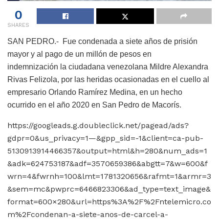
0
SHARES
SAN PEDRO.- Fue condenada a siete años de prisión
mayor y al pago de un millón de pesos en
indemnización la ciudadana venezolana Mildre Alexandra
Rivas Felizola, por las heridas ocasionadas en el cuello al
empresario Orlando Ramírez Medina, en un hecho
ocurrido en el año 2020 en San Pedro de Macorís.
https://googleads.g.doubleclick.net/pagead/ads?
gdpr=0&us_privacy=1—&gpp_sid=-1&client=ca-pub-
5130913914466357&output=html&h=280&num_ads=1
&adk=624753187&adf=3570659386&abgtt=7&w=600&f
wrn=4&fwrnh=100&lmt=1781320656&rafmt=1&armr=3
&sem=mc&pwprc=6466823306&ad_type=text_image&
format=600×280&url=https%3A%2F%2Fntelemicro.co
m%2Fcondenan-a-siete-anos-de-carcel-a-