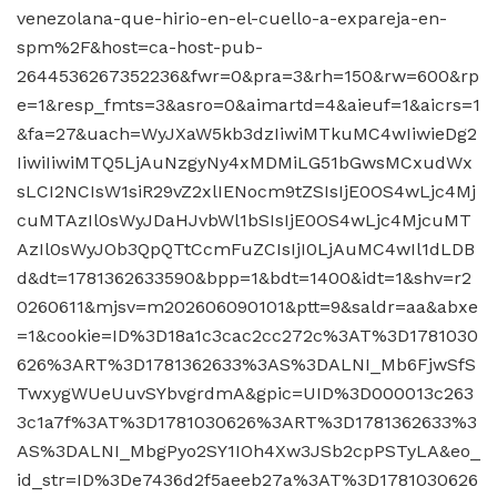
venezolana-que-hirio-en-el-cuello-a-expareja-en-
spm%2F&host=ca-host-pub-
2644536267352236&fwr=0&pra=3&rh=150&rw=600&rp
e=1&resp_fmts=3&asro=0&aimartd=4&aieuf=1&aicrs=1
&fa=27&uach=WyJXaW5kb3dzIiwiMTkuMC4wIiwieDg2
IiwiIiwiMTQ5LjAuNzgyNy4xMDMiLG51bGwsMCxudWx
sLCI2NCIsW1siR29vZ2xlIENocm9tZSIsIjE0OS4wLjc4Mj
cuMTAzIl0sWyJDaHJvbWl1bSIsIjE0OS4wLjc4MjcuMT
AzIl0sWyJOb3QpQTtCcmFuZCIsIjI0LjAuMC4wIl1dLDB
d&dt=1781362633590&bpp=1&bdt=1400&idt=1&shv=r2
0260611&mjsv=m202606090101&ptt=9&saldr=aa&abxe
=1&cookie=ID%3D18a1c3cac2cc272c%3AT%3D1781030
626%3ART%3D1781362633%3AS%3DALNI_Mb6FjwSfS
TwxygWUeUuvSYbvgrdmA&gpic=UID%3D000013c263
3c1a7f%3AT%3D1781030626%3ART%3D1781362633%3
AS%3DALNI_MbgPyo2SY1IOh4Xw3JSb2cpPSTyLA&eo_
id_str=ID%3De7436d2f5aeeb27a%3AT%3D1781030626