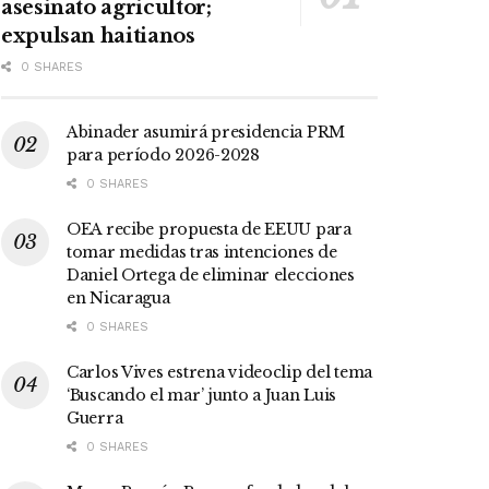
asesinato agricultor;
expulsan haitianos
0 SHARES
Abinader asumirá presidencia PRM
para período 2026-2028
0 SHARES
OEA recibe propuesta de EEUU para
tomar medidas tras intenciones de
Daniel Ortega de eliminar elecciones
en Nicaragua
0 SHARES
Carlos Vives estrena videoclip del tema
‘Buscando el mar’ junto a Juan Luis
Guerra
0 SHARES