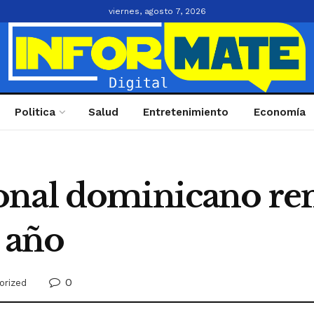
viernes, agosto 7, 2026
Politica
Salud
Entretenimiento
Economía
nal dominicano ren
 año
0
orized