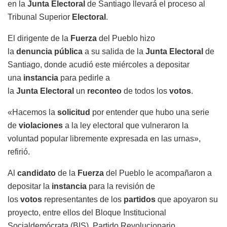
en la
Junta
Electoral
de Santiago llevará el proceso al
Tribunal Superior
Electoral
.
El dirigente de la
Fuerza
del Pueblo hizo
la
denuncia
pública
a su salida de la
Junta
Electoral
de
Santiago, donde acudió este miércoles a depositar
una
instancia
para pedirle a
la
Junta
Electoral
un
reconteo
de todos los
votos
.
«Hacemos la
solicitud
por entender que hubo una serie
de
violaciones
a la ley electoral que vulneraron la
voluntad popular libremente expresada en las urnas»,
refirió.
Al
candidato
de la
Fuerza
del Pueblo le acompañaron a
depositar la
instancia
para la revisión de
los
votos
representantes de los
partidos
que apoyaron su
proyecto, entre ellos del Bloque Institucional
Socialdemócrata (BIS), Partido Revolucionario