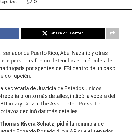
0
tegorized
Share on Twitter
l senador de Puerto Rico, Abel Nazario y otras
siete personas fueron detenidos el miércoles de
madrugada por agentes del FBI dentro de un caso
de corrupción.
La secretaría de Justicia de Estados Unidos
frecería pronto más detalles, indicó la vocera del
FBI Limary Cruz a The Associated Press. La
portavoz declinó dar más detalles.
Thomas Rivera Schatz, pidió la renuncia de
Nazario Edgardo Rosado dijo a AP que el senador