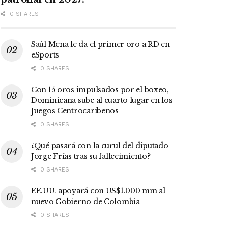
0 SHARES
Saúl Mena le da el primer oro a RD en
eSports
0 SHARES
Con 15 oros impulsados por el boxeo,
Dominicana sube al cuarto lugar en los
Juegos Centrocaribeños
0 SHARES
¿Qué pasará con la curul del diputado
Jorge Frías tras su fallecimiento?
0 SHARES
EE.UU. apoyará con US$1.000 mm al
nuevo Gobierno de Colombia
0 SHARES