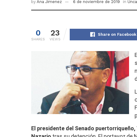
by
Ana Jimenez
6 de noviembre de 2019
in
Unca
0
23
Share on Facebook
SHARES
VIEWS
E
o
El presidente del Senado puertorriqueño, 
Nazario
tras su detención. El portavoz de 