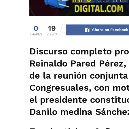
0
19
Share on Facebook
SHARES
VIEWS
Discurso completo pro
Reinaldo Pared Pérez,
de la reunión conjunt
Congresuales, con mot
el presidente constituc
Danilo medina Sánche