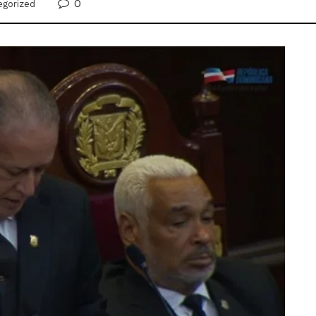
0
egorized