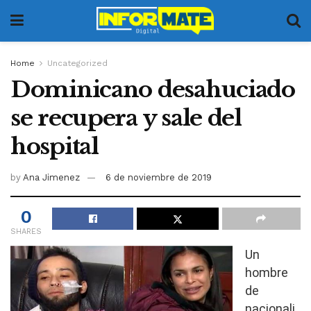
Home
Uncategorized
Dominicano desahuciado
se recupera y sale del
hospital
by
Ana Jimenez
6 de noviembre de 2019
0
SHARES
Un
hombre
de
nacionali