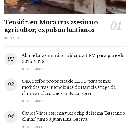
Tensión en Moca tras asesinato
agricultor; expulsan haitianos
0 SHARES
Abinader asumirá presidencia PRM para período
2026-2028
0 SHARES
OEA recibe propuesta de EEUU para tomar
medidas tras intenciones de Daniel Ortega de
eliminar elecciones en Nicaragua
0 SHARES
Carlos Vives estrena videoclip del tema ‘Buscando
el mar’ junto a Juan Luis Guerra
0 SHARES