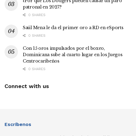
¿Por qué Los Dodgers pueden causar un paro
patronal en 2027?
0 SHARES
Saúl Mena le da el primer oro a RD en eSports
0 SHARES
Con 15 oros impulsados por el boxeo,
Dominicana sube al cuarto lugar en los Juegos
Centrocaribeños
0 SHARES
Connect with us
Escríbenos