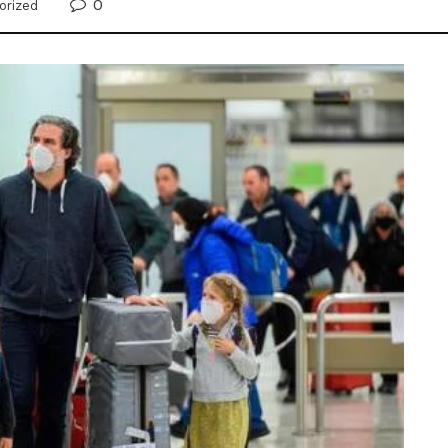
0
orized