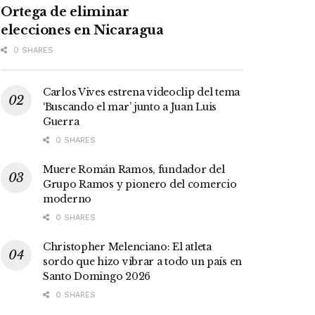
Ortega de eliminar
elecciones en Nicaragua
0 SHARES
Carlos Vives estrena videoclip del tema
‘Buscando el mar’ junto a Juan Luis
Guerra
0 SHARES
Muere Román Ramos, fundador del
Grupo Ramos y pionero del comercio
moderno
0 SHARES
Christopher Melenciano: El atleta
sordo que hizo vibrar a todo un país en
Santo Domingo 2026
0 SHARES