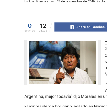
by
Ana Jimenez
15 de noviembre de 2019
in
Unc
0
12
Share on Facebook
SHARES
VIEWS
E
P
c
s
a
M
‘
v
Argentina, mejor todavía’, dijo Morales en u
El expresidente boliviano, asilado en Méxic