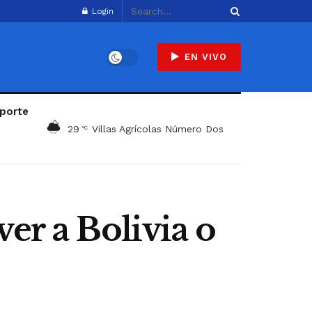
Login
EN VIVO
porte
29
Villas Agrícolas Número Dos
°C
er a Bolivia o