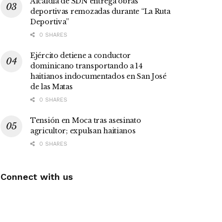
Alcaldía de SDN entrega obras
deportivas remozadas durante “La Ruta
Deportiva”
0 SHARES
Ejército detiene a conductor
dominicano transportando a 14
haitianos indocumentados en San José
de las Matas
0 SHARES
Tensión en Moca tras asesinato
agricultor; expulsan haitianos
0 SHARES
Connect with us