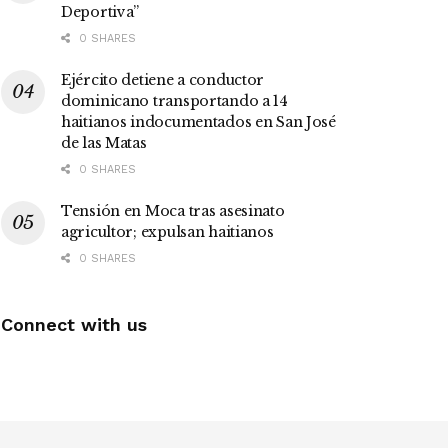
Deportiva”
0 SHARES
Ejército detiene a conductor
dominicano transportando a 14
haitianos indocumentados en San José
de las Matas
0 SHARES
Tensión en Moca tras asesinato
agricultor; expulsan haitianos
0 SHARES
Connect with us