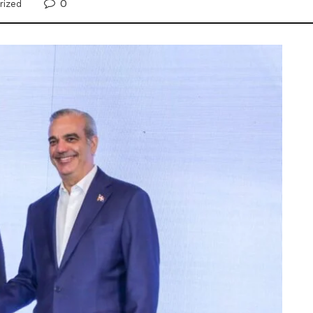
0
rized