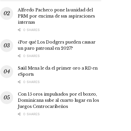
Alfredo Pacheco pone la unidad del
PRM por encima de sus aspiraciones
internas
0 SHARES
¿Por qué Los Dodgers pueden causar
un paro patronal en 2027?
0 SHARES
Saúl Mena le da el primer oro a RD en
eSports
0 SHARES
Con 15 oros impulsados por el boxeo,
Dominicana sube al cuarto lugar en los
Juegos Centrocaribeños
0 SHARES