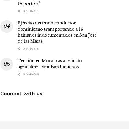
Deportiva”
0 SHARES
Ejército detiene a conductor
dominicano transportando a 14
haitianos indocumentados en San José
de las Matas
0 SHARES
Tensión en Moca tras asesinato
agricultor; expulsan haitianos
0 SHARES
Connect with us