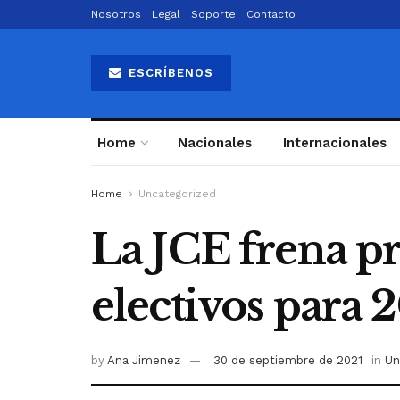
Nosotros
Legal
Soporte
Contacto
ESCRÍBENOS
Home
Nacionales
Internacionales
Home
Uncategorized
La JCE frena p
electivos para 
by
Ana Jimenez
30 de septiembre de 2021
in
Un