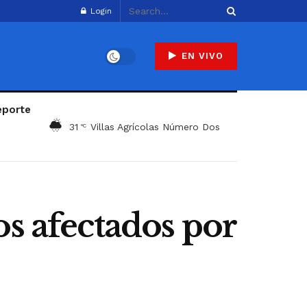
Login
EN VIVO
eporte
31
Villas Agrícolas Número Dos
°C
os afectados por