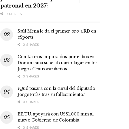
patronal en 2027?
0 SHARES
Saúl Mena le da el primer oro a RD en
eSports
0 SHARES
Con 15 oros impulsados por el boxeo,
Dominicana sube al cuarto lugar en los
Juegos Centrocaribeños
0 SHARES
¿Qué pasará con la curul del diputado
Jorge Frías tras su fallecimiento?
0 SHARES
EE.UU. apoyará con US$1.000 mm al
nuevo Gobierno de Colombia
0 SHARES