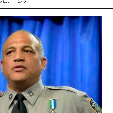
0
orized