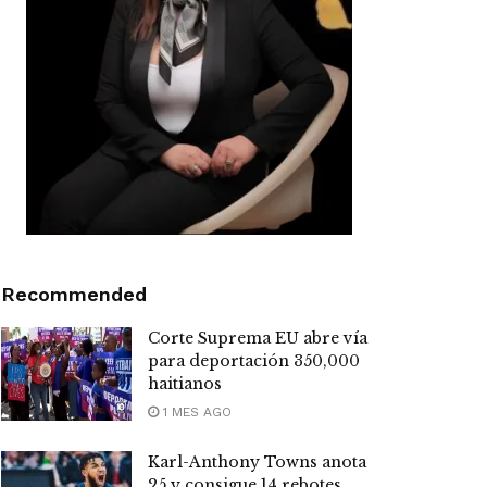
Recommended
Corte Suprema EU abre vía
para deportación 350,000
haitianos
1 MES AGO
Karl-Anthony Towns anota
25 y consigue 14 rebotes,