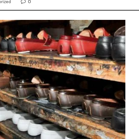
0
rized