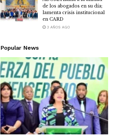
de los abogados en su día;
lamenta crisis institucional
en CARD
3 AÑOS AGO
Popular News