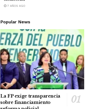
7 AÑOS AGO
Popular News
La FP exige transparencia
sobre financiamiento
reforma policial