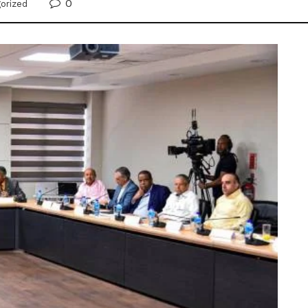
0
orized