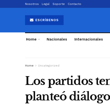
Nosotros
Legal
Soporte
Contacto
ESCRÍBENOS
Home
Nacionales
Internacionales
Home
Uncategorized
Los partidos te
planteó diálog