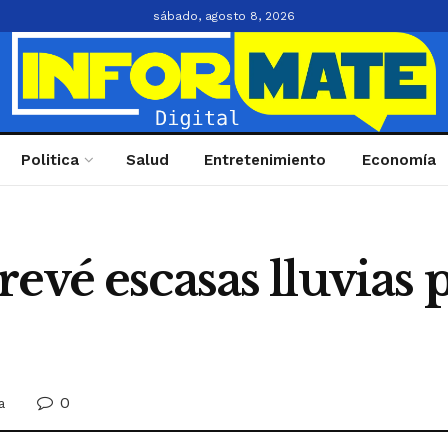
sábado, agosto 8, 2026
Politica
Salud
Entretenimiento
Economía
evé escasas lluvias p
0
a