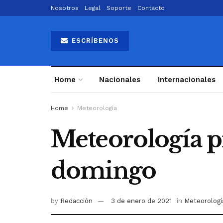
Nosotros
Legal
Soporte
Contacto
ESCRÍBENOS
Home
Nacionales
Internacionales
Home
Meteorología
Meteorología pr
domingo
by
Redacción
3 de enero de 2021
in
Meteorologí