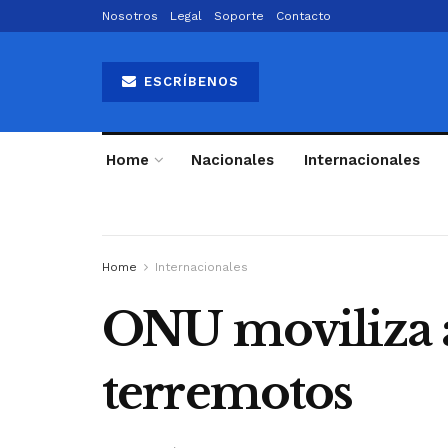
Nosotros
Legal
Soporte
Contacto
ESCRÍBENOS
Home
Nacionales
Internacionales
Home
Internacionales
ONU moviliza a
terremotos