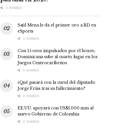
0 SHARES
Saúl Mena le da el primer oro a RD en
eSports
0 SHARES
Con 15 oros impulsados por el boxeo,
Dominicana sube al cuarto lugar en los
Juegos Centrocaribeños
0 SHARES
¿Qué pasará con la curul del diputado
Jorge Frías tras su fallecimiento?
0 SHARES
EE.UU. apoyará con US$1.000 mm al
nuevo Gobierno de Colombia
0 SHARES