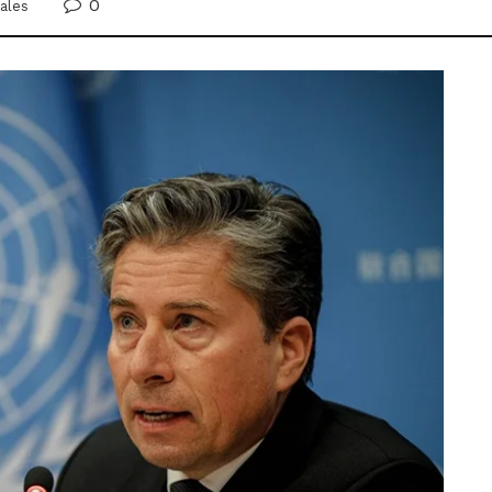
0
ales