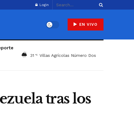
Login
EN VIVO
eporte
31
Villas Agrícolas Número Dos
°C
zuela tras los