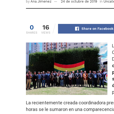
by
Ana Jimenez
24 de octubre de 2019
in
Uncat
0
16
Share on Facebook
SHARES
VIEWS
La recientemente creada coordinadora pres
horas se le sumaron en una comparecencia 