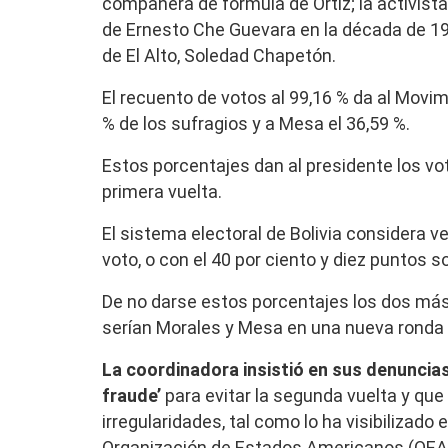
compañera de fórmula de Ortiz; la activist
de Ernesto Che Guevara en la década de 1960
de El Alto, Soledad Chapetón.
El recuento de votos al 99,16 % da al Movi
% de los sufragios y a Mesa el 36,59 %.
Estos porcentajes dan al presidente los vo
primera vuelta.
El sistema electoral de Bolivia considera v
voto, o con el 40 por ciento y diez puntos s
De no darse estos porcentajes los dos más
serían Morales y Mesa en una nueva ronda 
La coordinadora insistió en sus denuncia
fraude’
para evitar la segunda vuelta y que
irregularidades, tal como lo ha visibilizado 
Organización de Estados Americanos (OEA