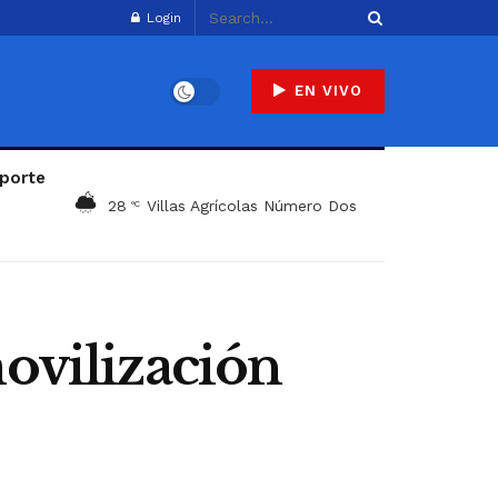
Login
EN VIVO
porte
28
Villas Agrícolas Número Dos
°C
movilización