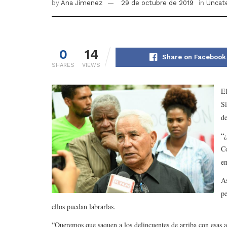
by
Ana Jimenez
29 de octubre de 2019
in
Uncat
0
14
Share on Facebook
SHARES
VIEWS
E
Si
de
“¿
Co
en
As
pe
ellos puedan labrarlas.
“Queremos que saquen a los delincuentes de arriba con esas ar