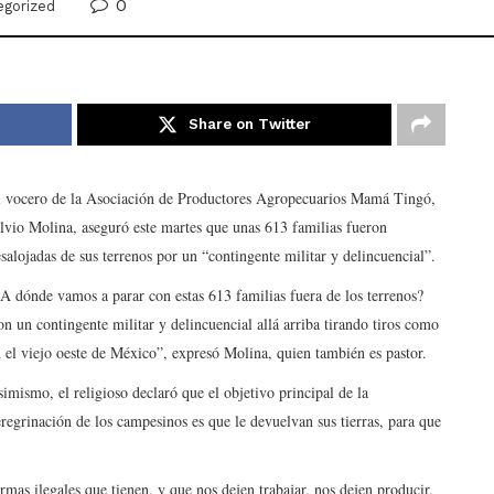
0
egorized
Share on Twitter
l vocero de la Asociación de Productores Agropecuarios Mamá Tingó,
lvio Molina, aseguró este martes que unas 613 familias fueron
salojadas de sus terrenos por un “contingente militar y delincuencial”.
A dónde vamos a parar con estas 613 familias fuera de los terrenos?
n un contingente militar y delincuencial allá arriba tirando tiros como
 el viejo oeste de México”, expresó Molina, quien también es pastor.
imismo, el religioso declaró que el objetivo principal de la
regrinación de los campesinos es que le devuelvan sus tierras, para que
mas ilegales que tienen, y que nos dejen trabajar, nos dejen producir,