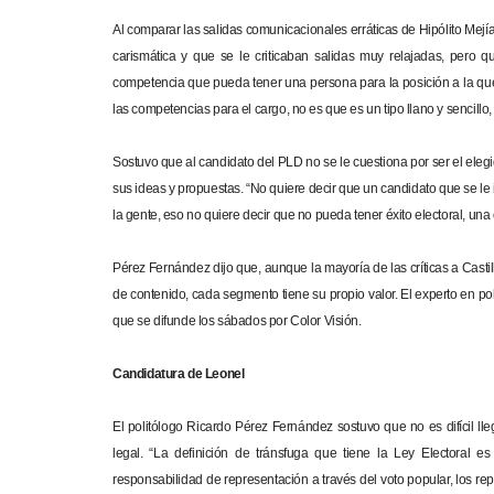
Al comparar las salidas comunicacionales erráticas de Hipólito Mejía
carismática y que se le criticaban salidas muy relajadas, pero 
competencia que pueda tener una persona para la posición a la que
las competencias para el cargo, no es que es un tipo llano y sencillo
Sostuvo que al candidato del PLD no se le cuestiona por ser el ele
sus ideas y propuestas. “No quiere decir que un candidato que se l
la gente, eso no quiere decir que no pueda tener éxito electoral, una 
Pérez Fernández dijo que, aunque la mayoría de las críticas a Casti
de contenido, cada segmento tiene su propio valor. El experto en 
que se difunde los sábados por Color Visión.
Candidatura de Leonel
El politólogo Ricardo Pérez Fernández sostuvo que no es difícil l
legal. “La definición de tránsfuga que tiene la Ley Electoral 
responsabilidad de representación a través del voto popular, los re