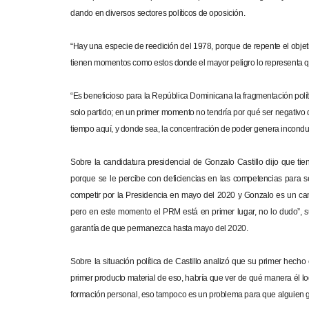
dando en diversos sectores políticos de oposición.
“Hay una especie de reedición del 1978, porque de repente el objetiv
tienen momentos como estos donde el mayor peligro lo representa q
“Es beneficioso para la República Dominicana la fragmentación polí
solo partido; en un primer momento no tendría por qué ser negativo 
tiempo aquí, y donde sea, la concentración de poder genera inconduc
Sobre la candidatura presidencial de Gonzalo Castillo dijo que tien
porque se le percibe con deficiencias en las competencias para s
competir por la Presidencia en mayo del 2020 y Gonzalo es un can
pero en este momento el PRM está en primer lugar, no lo dudo”, 
garantía de que permanezca hasta mayo del 2020.
Sobre la situación política de Castillo analizó que su primer hecho
primer producto material de eso, habría que ver de qué manera él l
formación personal, eso tampoco es un problema para que alguien g