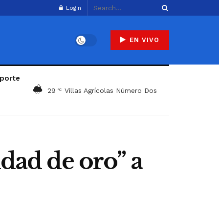
Login
EN VIVO
porte
29
Villas Agrícolas Número Dos
°C
idad de oro” a