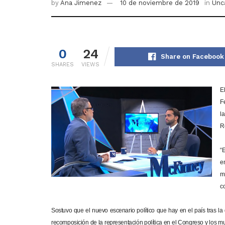
by
Ana Jimenez
10 de noviembre de 2019
in
Unc
0
24
Share on Facebook
SHARES
VIEWS
E
F
la
R
“
e
m
c
Sostuvo que el nuevo escenario político que hay en el país tras l
recomposición de la representación política en el Congreso y los m