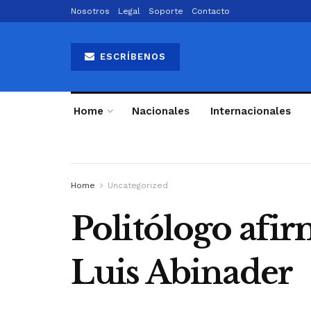
Nosotros
Legal
Soporte
Contacto
ESCRÍBENOS
Home
Nacionales
Internacionales
Home
Uncategorized
Politólogo afir
Luis Abinader