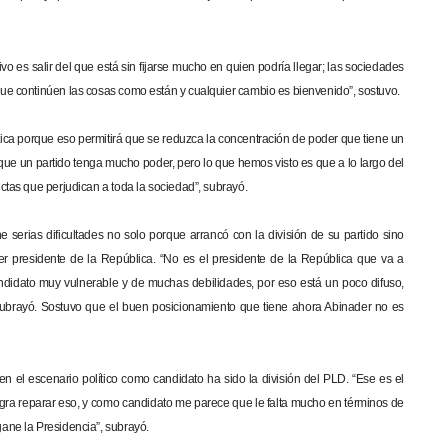
o es salir del que está sin fijarse mucho en quien podría llegar; las sociedades
ue continúen las cosas como están y cualquier cambio es bienvenido”, sostuvo.
tica porque eso permitirá que se reduzca la concentración de poder que tiene un
que un partido tenga mucho poder, pero lo que hemos visto es que a lo largo del
tas que perjudican a toda la sociedad”, subrayó.
e serias dificultades no solo porque arrancó con la división de su partido sino
er presidente de la República. “No es el presidente de la República que va a
didato muy vulnerable y de muchas debilidades, por eso está un poco difuso,
subrayó. Sostuvo que el buen posicionamiento que tiene ahora Abinader no es
 en el escenario político como candidato ha sido la división del PLD. “Ese es el
ogra reparar eso, y como candidato me parece que le falta mucho en términos de
ane la Presidencia”, subrayó.