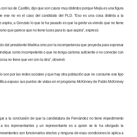
 con las de Castillo, dijo que son casos muy distintos porque Mejía es una figura
que ese no es el caso del candidato del PLD. “Eso es una cosa distinta a la
 aspira, a Gonzalo lo que le ha pasado es que la gente va viendo que no tiene
, sino que parece que no tiene luces para lo que aspira”, expresó.
gido del presidente Medina sino por la incompetencia que proyecta para expresar
e indique como incompetente o que no tenga carisma suficiente o no conectar con
cosa no tiene que ver con la otra”, observó.
llo son por las redes sociales y que hay otra población que no consume ese tipo
política expuso sus puntos de vistas en el programa McKinney de Pablo McKinney
legar a la conclusión de que la candidatura de Fernández no tiene impedimento
es a los representantes y un representante es a quien se le ha otorgado la
presentantes son funcionarios electos y ninguna de esas condiciones le aplica a