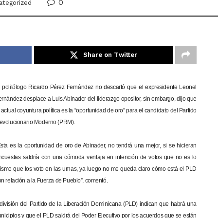
0
ategorized
Share on Twitter
l politólogo Ricardo Pérez Fernández no descartó que el expresidente Leonel
ernández desplace a Luis Abinader del liderazgo opositor, sin embargo, dijo que
 actual coyuntura política es la “oportunidad de oro” para el candidato del Partido
evolucionario Moderno (PRM).
Esta es la oportunidad de oro de Abinader, no tendrá una mejor, si se hicieran
ncuestas saldría con una cómoda ventaja en intención de votos que no es lo
ismo que los voto en las urnas, ya luego no me queda claro cómo está el PLD
on relación a la Fuerza de Pueblo”, comentó.
a división del Partido de la Liberación Dominicana (PLD) indican que habrá una
unicipios y que el PLD saldrá del Poder Ejecutivo por los acuerdos que se están