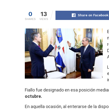
0
13
Share on Facebook
SHARES
VIEWS
i
Fiallo fue designado en esa posición media
octubre.
En aquella ocasión, al enterarse de la disp