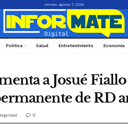
viernes, agosto 7, 2026
Politica
Salud
Entretenimiento
Economía
amenta a Josué Fiall
permanente de RD a
0
tegorized