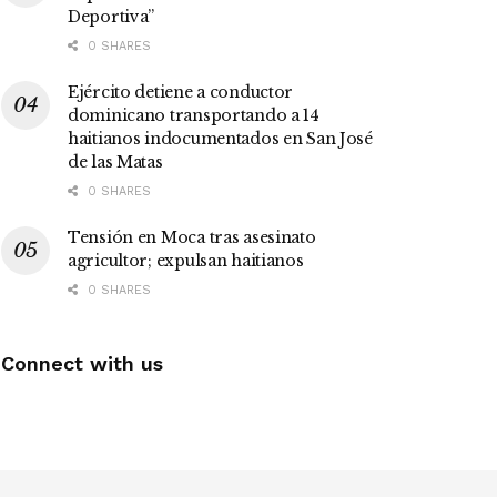
Deportiva”
0 SHARES
Ejército detiene a conductor
dominicano transportando a 14
haitianos indocumentados en San José
de las Matas
0 SHARES
Tensión en Moca tras asesinato
agricultor; expulsan haitianos
0 SHARES
Connect with us