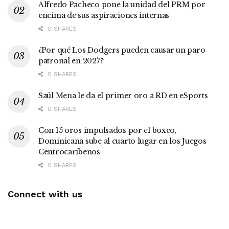
Alfredo Pacheco pone la unidad del PRM por
encima de sus aspiraciones internas
0 SHARES
¿Por qué Los Dodgers pueden causar un paro
patronal en 2027?
0 SHARES
Saúl Mena le da el primer oro a RD en eSports
0 SHARES
Con 15 oros impulsados por el boxeo,
Dominicana sube al cuarto lugar en los Juegos
Centrocaribeños
0 SHARES
Connect with us