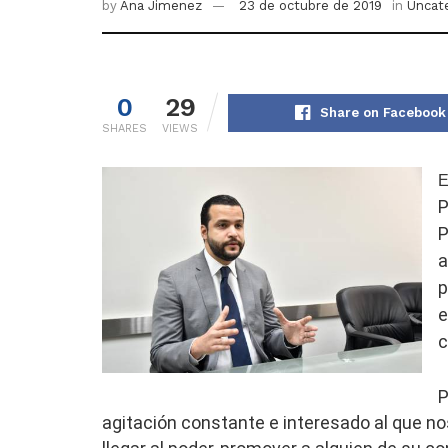
by
Ana Jimenez
23 de octubre de 2019
in
Uncat
0
29
Share on Facebook
SHARES
VIEWS
P
P
a
p
e
c
P
agitación constante e interesado al que no