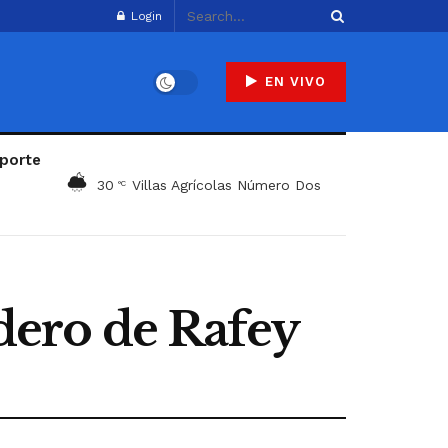
Login
EN VIVO
porte
30
Villas Agrícolas Número Dos
°C
edero de Rafey