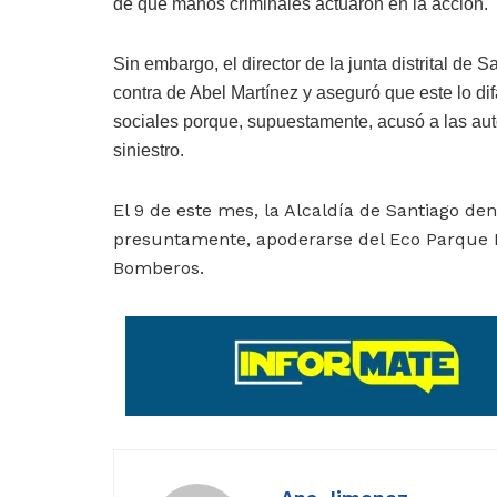
de que manos criminales actuaron en la acción.
Sin embargo, el direc­tor de la junta distrital de
contra de Abel Martínez y aseguró que este lo d
sociales porque, su­puestamente, acusó a las auto
siniestro.
El 9 de este mes, la Al­caldía de Santiago de
presuntamente, apoderar­se del Eco Parque 
Bomberos.