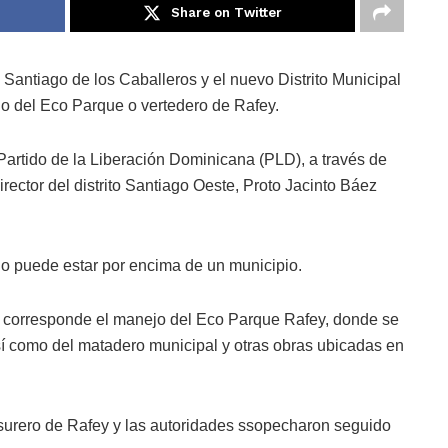
Share on Twitter
 Santiago de los Caballeros y el nuevo Distrito Muni­cipal
o del Eco Parque o vertede­ro de Rafey.
Partido de la Liberación Do­minicana (PLD), a través de
­rector del distrito Santiago Oeste, Proto Jacinto Báez
l no puede estar por encima de un municipio.
le corresponde el manejo del Eco Parque Rafey, don­de se
sí como del matadero muni­cipal y otras obras ubicadas en
ba­surero de Rafey y las autori­dades ssopecharon seguido