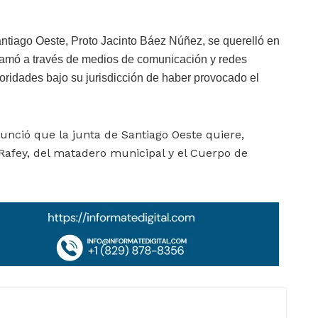
 Santiago Oeste, Proto Ja­cinto Báez Núñez, se que­relló en
ifamó a través de medios de comunicación y redes
ridades bajo su juris­dicción de haber provoca­do el
­nunció que la junta de Santiago Oeste quiere,
Rafey, del matadero municipal y el Cuerpo de