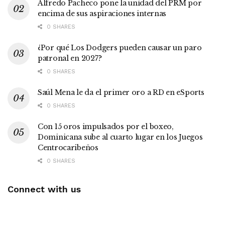
Alfredo Pacheco pone la unidad del PRM por
encima de sus aspiraciones internas
0 SHARES
¿Por qué Los Dodgers pueden causar un paro
patronal en 2027?
0 SHARES
Saúl Mena le da el primer oro a RD en eSports
0 SHARES
Con 15 oros impulsados por el boxeo,
Dominicana sube al cuarto lugar en los Juegos
Centrocaribeños
0 SHARES
Connect with us