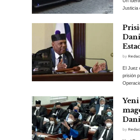
Un fuert
Justicia
Pris
Danil
Esta
by
Redac
El Juez 
prisión 
Operació
Yeni
mago
Dani
by
Redac