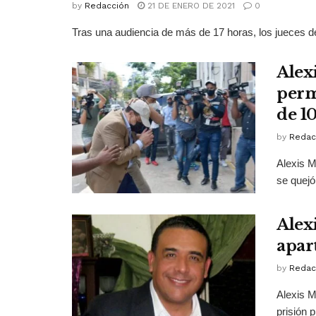
by
Redacción
21 DE ENERO DE 2021
0
Tras una audiencia de más de 17 horas, los jueces de
Alex
permi
de 1
by
Redac
Alexis M
se quejó
Alex
apar
by
Redac
Alexis M
prisión 