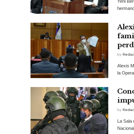
Yeni Ber
hermano 
Alex
fami
perd
by
Redac
Alexis M
la Opera
Cono
impu
by
Redac
La Sala 
Nacional