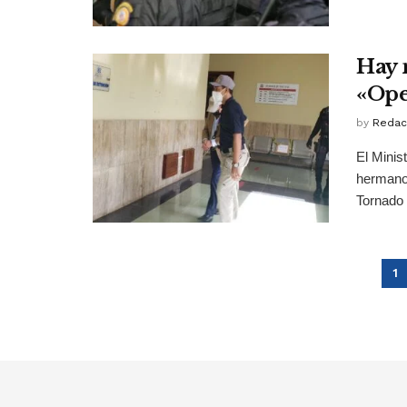
Hay 
«Ope
by
Redac
El Minis
hermano 
Tornado .
1