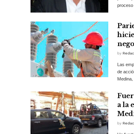
proceso 
Pari
hici
nego
by
Redac
Las empr
de acció
Medina, y
Fuert
a la 
Medi
by
Redac