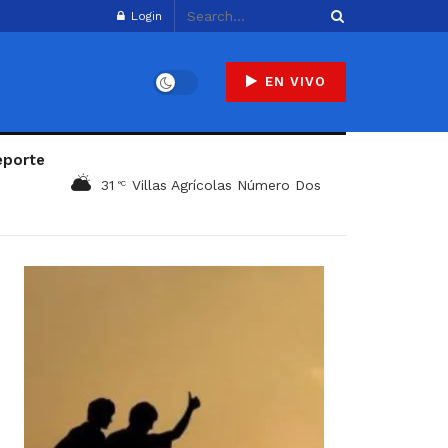
Login
EN VIVO
eporte
31
Villas Agrícolas Número Dos
°C