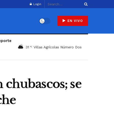
Login
EN VIVO
eporte
31
Villas Agrícolas Número Dos
°C
 chubascos; se
che