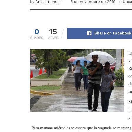
by
Ana Jimenez
5 de noviembre de 2019
in
Unca
0
15
Share on Facebook
SHARES
VIEWS
L
va
Ri
on
ch
su
Mi
la
y 
Para mañana miércoles se espera que la vaguada se mantenga