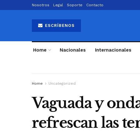
Nosotros
Legal
Soporte
Contacto
ESCRÍBENOS
Home
Nacionales
Internacionales
Home
Uncategorized
Vaguada y onda
refrescan las t