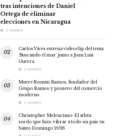
tras intenciones de Daniel
Ortega de eliminar
elecciones en Nicaragua
0 SHARES
Carlos Vives estrena videoclip del tema
‘Buscando el mar’ junto a Juan Luis
Guerra
0 SHARES
Muere Román Ramos, fundador del
Grupo Ramos y pionero del comercio
moderno
0 SHARES
Christopher Melenciano: El atleta
sordo que hizo vibrar a todo un país en
Santo Domingo 2026