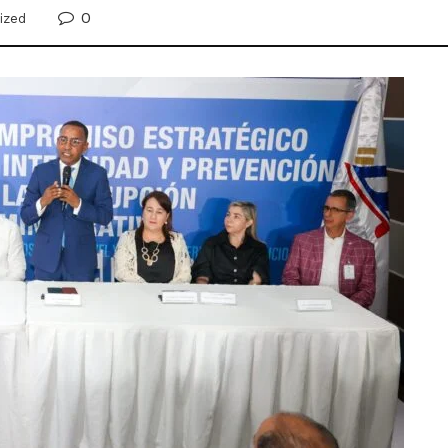
0
ized