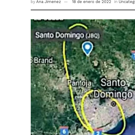
by
Ana Jimenez
18 de enero de 2022
in
Uncateg