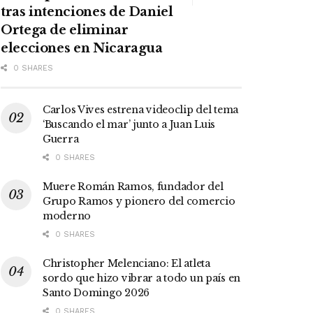
tras intenciones de Daniel
Ortega de eliminar
elecciones en Nicaragua
0 SHARES
Carlos Vives estrena videoclip del tema
‘Buscando el mar’ junto a Juan Luis
Guerra
0 SHARES
Muere Román Ramos, fundador del
Grupo Ramos y pionero del comercio
moderno
0 SHARES
Christopher Melenciano: El atleta
sordo que hizo vibrar a todo un país en
Santo Domingo 2026
0 SHARES