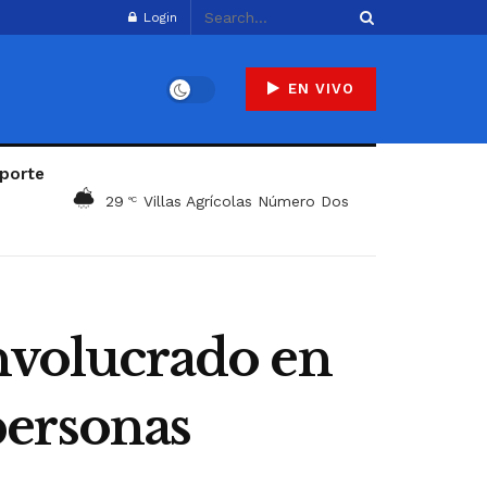
Login
EN VIVO
porte
29
Villas Agrícolas Número Dos
°C
involucrado en
personas