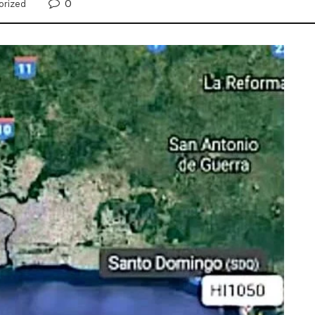
0
orized