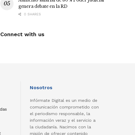
Aumento salarial de 30 % Poder Judicial
genera debate en la RD
0 SHARES
Connect with us
Nosotros
Infórmate Digital es un medio de
comunicación comprometido con
adas
el periodismo responsable, la
información veraz y el servicio a
la ciudadanía. Nacimos con la
g
misión de ofrecer contenido