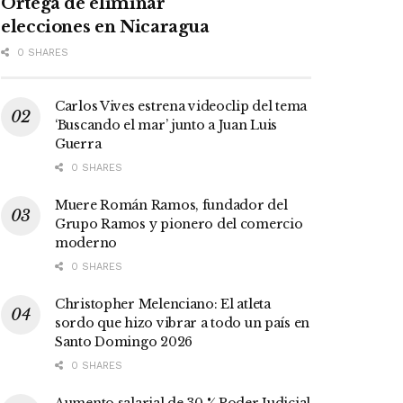
Ortega de eliminar
elecciones en Nicaragua
0 SHARES
Carlos Vives estrena videoclip del tema
‘Buscando el mar’ junto a Juan Luis
Guerra
0 SHARES
Muere Román Ramos, fundador del
Grupo Ramos y pionero del comercio
moderno
0 SHARES
Christopher Melenciano: El atleta
sordo que hizo vibrar a todo un país en
Santo Domingo 2026
0 SHARES