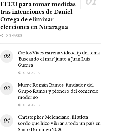
EEUU para tomar medidas
tras intenciones de Daniel
Ortega de eliminar
elecciones en Nicaragua
0 SHARES
Carlos Vives estrena videoclip del tema
‘Buscando el mar’ junto a Juan Luis
Guerra
0 SHARES
Muere Román Ramos, fundador del
Grupo Ramos y pionero del comercio
moderno
0 SHARES
Christopher Melenciano: El atleta
sordo que hizo vibrar a todo un país en
Santo Domingo 2026