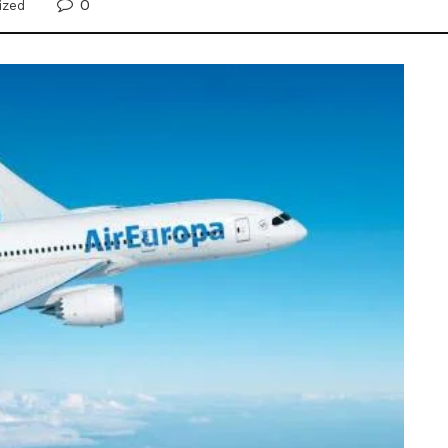
0
ized