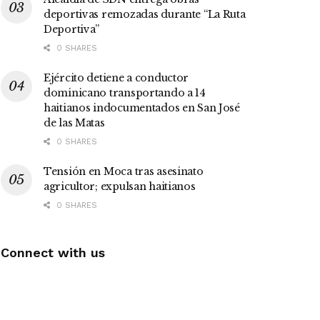
deportivas remozadas durante “La Ruta
Deportiva”
0 SHARES
Ejército detiene a conductor
dominicano transportando a 14
haitianos indocumentados en San José
de las Matas
0 SHARES
Tensión en Moca tras asesinato
agricultor; expulsan haitianos
0 SHARES
Connect with us