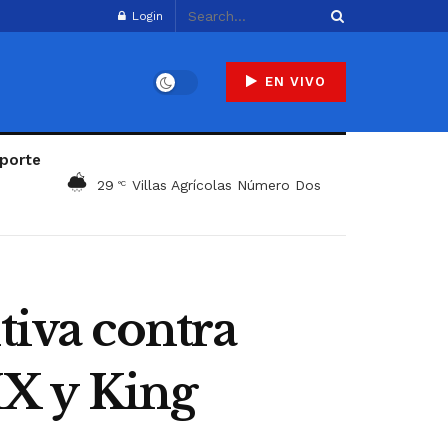
Login
EN VIVO
porte
29
Villas Agrícolas Número Dos
°C
tiva contra
IX y King