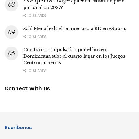
¿Por qué Los Dodgers pueden causar un paro
patronal en 2027?
0 SHARES
Saúl Mena le da el primer oro a RD en eSports
0 SHARES
Con 15 oros impulsados por el boxeo,
Dominicana sube al cuarto lugar en los Juegos
Centrocaribeños
0 SHARES
Connect with us
Escríbenos