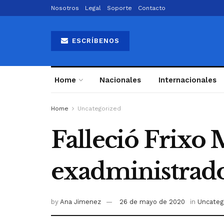
Nosotros
Legal
Soporte
Contacto
ESCRÍBENOS
Home
Nacionales
Internacionales
Home
Uncategorized
Falleció Frixo
exadministrado
by
Ana Jimenez
26 de mayo de 2020
in
Uncateg