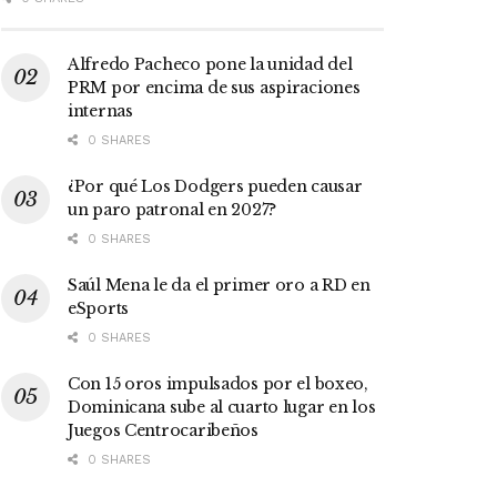
Alfredo Pacheco pone la unidad del
PRM por encima de sus aspiraciones
internas
0 SHARES
¿Por qué Los Dodgers pueden causar
un paro patronal en 2027?
0 SHARES
Saúl Mena le da el primer oro a RD en
eSports
0 SHARES
Con 15 oros impulsados por el boxeo,
Dominicana sube al cuarto lugar en los
Juegos Centrocaribeños
0 SHARES