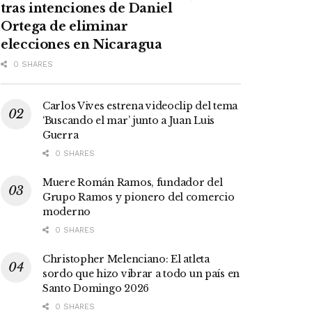
tras intenciones de Daniel
Ortega de eliminar
elecciones en Nicaragua
0 SHARES
Carlos Vives estrena videoclip del tema
‘Buscando el mar’ junto a Juan Luis
Guerra
0 SHARES
Muere Román Ramos, fundador del
Grupo Ramos y pionero del comercio
moderno
0 SHARES
Christopher Melenciano: El atleta
sordo que hizo vibrar a todo un país en
Santo Domingo 2026
0 SHARES