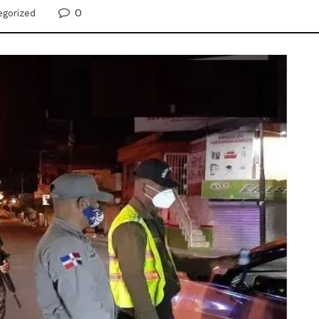
0
egorized