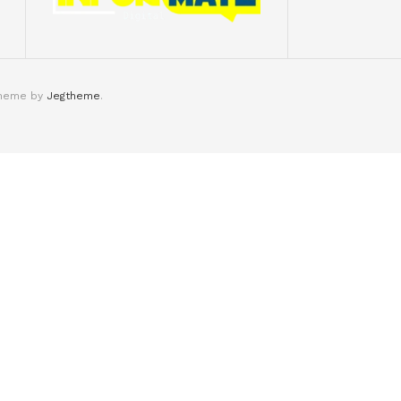
theme by
Jegtheme
.