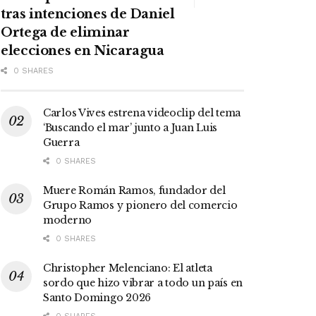
tras intenciones de Daniel
Ortega de eliminar
elecciones en Nicaragua
0 SHARES
Carlos Vives estrena videoclip del tema
‘Buscando el mar’ junto a Juan Luis
Guerra
0 SHARES
Muere Román Ramos, fundador del
Grupo Ramos y pionero del comercio
moderno
0 SHARES
Christopher Melenciano: El atleta
sordo que hizo vibrar a todo un país en
Santo Domingo 2026