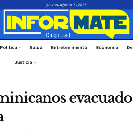
jueves, agosto 6, 2026
Politica
Salud
Entretenimiento
Economía
De
Justicia
ominicanos evacuad
a