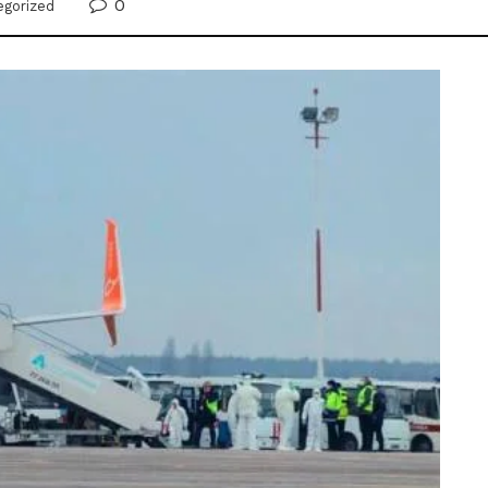
0
egorized