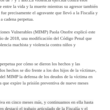
os de 7 y 1 año.La violencia ejercida contra esos
e entre la vida y la muerte mientras su agresor también
fue precisamente el agravante que llevó a la Fiscalía y
a a cadena perpetua.
ciones Vulnerables (MIMP) Paola Onofre explicó este
ulio de 2018, una modificación del Código Penal que
olencia machista y violencia contra niños y
perpetua por cómo se dieron los hechos y las
s hechos se dio frente a los dos hijos de la víctima»,
 del MIMP la defensa de los deudos de la víctima en
 que expire la prisión preventiva de nueve meses
iva en cinco meses más, y continuamos en ella hasta
n destacó el trabajo articulado de la Fiscalía y el