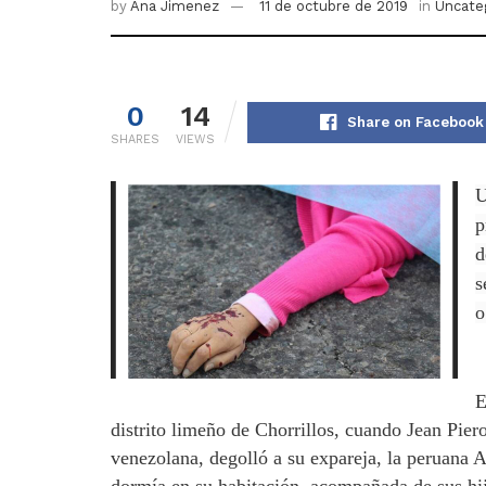
by
Ana Jimenez
11 de octubre de 2019
in
Uncate
0
14
Share on Facebook
SHARES
VIEWS
U
p
d
s
o
E
distrito limeño de Chorrillos, cuando Jean Pie
venezolana, degolló a su expareja, la peruana