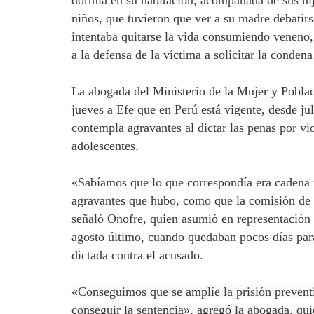
dormía en su habitación, acompañada de sus hij
niños, que tuvieron que ver a su madre debatirs
intentaba quitarse la vida consumiendo veneno, 
a la defensa de la víctima a solicitar la conden
La abogada del Ministerio de la Mujer y Pobla
jueves a Efe que en Perú está vigente, desde j
contempla agravantes al dictar las penas por vi
adolescentes.
«Sabíamos que lo que correspondía era cadena 
agravantes que hubo, como que la comisión de lo
señaló Onofre, quien asumió en representación
agosto último, cuando quedaban pocos días para
dictada contra el acusado.
«Conseguimos que se amplíe la prisión prevent
conseguir la sentencia», agregó la abogada, quie