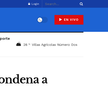
Login
EN VIVO
porte
28
Villas Agrícolas Número Dos
°C
condena a