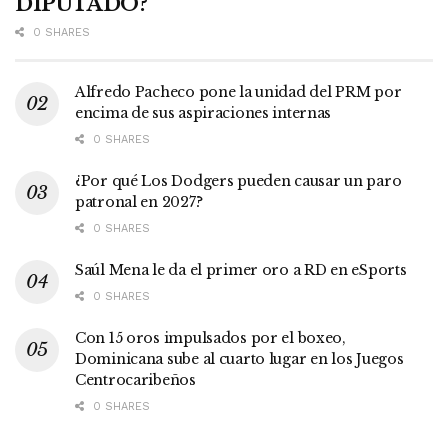
DIPUTADO?
0 SHARES
Alfredo Pacheco pone la unidad del PRM por
encima de sus aspiraciones internas
0 SHARES
¿Por qué Los Dodgers pueden causar un paro
patronal en 2027?
0 SHARES
Saúl Mena le da el primer oro a RD en eSports
0 SHARES
Con 15 oros impulsados por el boxeo,
Dominicana sube al cuarto lugar en los Juegos
Centrocaribeños
0 SHARES